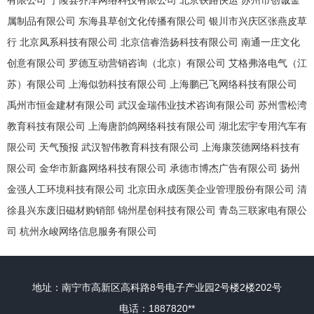
有限公司
宁陵县乔泽网络科技有限公司
北京铁路快运
苏州市创诚金
属制品有限公司
东海县草创文化传播有限公司
银川市兴庆区张燕皮草
行
北京凤系科技有限公司
北京信睿浩扬科技有限公司
南通一庄文化
创意有限公司
罗德互动营销咨询（北京）有限公司
艾格弗洛电气（江
苏）有限公司
上海似勃科技有限公司
上海鹏已飞网络科技有限公司
禹州市恒金建材有限公司
武汉金瑞伟业技术咨询有限公司
苏州雪松湾
教育科技有限公司
上海唐韵鸽网络科技有限公司
湖北宏宇专用汽车有
限公司
天气预报
武汉智伟教育科技有限公司
上海康茨德网络科技有
限公司
金华市新鑫网络科技有限公司
承德市博杰广告有限公司
扬州
金强人工环境科技有限公司
北京田永成医美企业管理股份有限公司
清
徐县兴东废旧磁材购销部
锦州星创科技有限公司
青岛三联家电有限公
司
杭州永峻网络信息服务有限公司
地址：南宁市高新区高科路8号电子产业园2号楼2楼202号
电话：1887820**