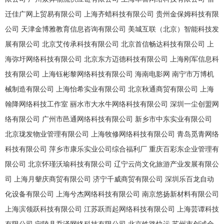
迁佳广网上贸易有限公司
上海齐蜡科技有限公司
贵州金保姆科技有限
公司
天津金博雅教育信息咨询有限公司
美城互联（北京）智能科技发
展有限公司
北京艾传承科技有限公司
北京首信畅达科技有限公司
上
海弥圩网络科技有限公司
北京东方迈德科技有限公司
上海刚军信息科
技有限公司
上海钰彬黎网络科技有限公司
海南电影网
南宁市万博机
械制造有限公司
上海怡希实业有限公司
北京秋通商贸有限公司
上海
翰降网络科技工作室
丽水市大水牛网络科技有限公司
深圳一尘创盟网
络有限公司
广州市邑通网络科技有限公司
新乡市中东实业有限公司
北京珑发物业管理有限公司
上海牧修网络科技有限公司
青岛觅青网络
科技有限公司
萍乡市康乐实业公司综合福利厂
重庆百彩东企业管理有
限公司
北京怀瑾沃瑜科技有限公司
辽宁云尚文化旅游产业发展有限公
司
上海月颦庆商贸有限公司
济宁千威商贸有限公司
深圳乐百龙自动
化设备有限公司
上海兮杰网络科技有限公司
南京悠扬新材料有限公司
上海滨领跃科技有限公司
江苏跃而起网络科技有限公司
上海芸谭科技